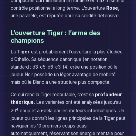
compactes qui minimisent la frontière et maximisent le
contrôle positionnel à long terme. L’ouverture
Rose
,
une parallèle, est réputée pour sa solidité défensive.
L’ouverture Tiger : l’arme des
champions
La
Tiger
est probablement l’ouverture la plus étudiée
d’Othello. Sa séquence canonique (en notation
standard : d3-c5-d6-c3-f4) crée une position où le
joueur Noir possède un léger avantage de mobilité
mais où le Blanc a une structure plus compacte.
Ce qui rend la Tiger redoutable, c’est sa
profondeur
théorique
. Les variantes ont été analysées jusqu’au
e
20
coup et au-delà par les moteurs informatiques. Un
joueur qui connaît les lignes principales de la Tiger peut
naviguer les 10 premiers coups quasi
automatiquement, réservant son énergie mentale pour